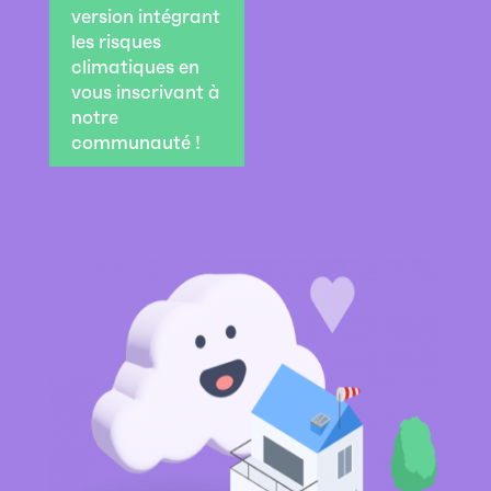
version intégrant
les risques
climatiques en
vous inscrivant à
notre
communauté !